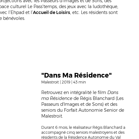
rojections avec les Passeurs d’Images et de Sons, des
espace culturel Le Pass’temps, des jeux avec la ludothèque,
vec l’Ehpad et l’
Accueil de Loisirs
, etc. Les résidents sont
e bénévoles.​
"Dans Ma Résidence"
Malestroit | 2019 | 43 min
Retrouvez en intégralité le film
Dans
ma Résidence
de Régis Blanchard (
Les
Passeurs d'Images et de Sons) et des
seniors du Forfait Autonomie Senior de
Malestroit.
Durant 6 mois, le réalisateur Régis Blanchard a
accompagné cinq seniors malestroyens et des
résidents de la Résidence Autonomie du Val