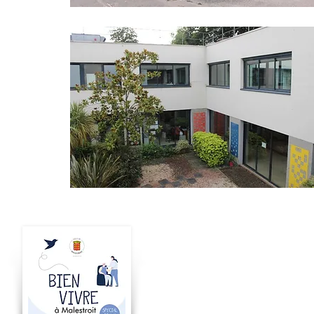
Bien vivre
à Malestroit
Accompagnement,
loisirs, habitat,