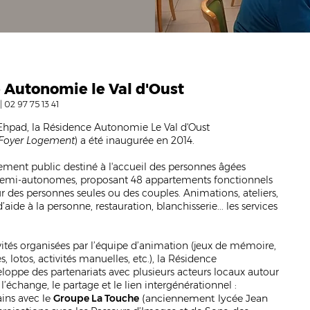
 Autonomie le Val d'Oust
 |
02 97 75 13 41
'Ehpad, la Résidence Autonomie Le Val d'Oust
Foyer Logement
) a été inaugurée en 2014.
sement public destiné à l'accueil des personnes âgées
emi-autonomes, proposant 48 appartements fonctionnels
 des personnes seules ou des couples. Animations, ateliers,
 d’aide à la personne, restauration, blanchisserie... les services
vités organisées par l’équipe d’animation (jeux de mémoire,
es, lotos, activités manuelles, etc.), la Résidence
loppe des partenariats avec plusieurs acteurs locaux autour
 l’échange, le partage et le lien intergénérationnel :
ins avec
le
Groupe La Touche
(anciennement
lycée Jean