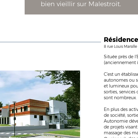
bien vieillir sur Malestroit.
Résidence
8 rue Louis Marsille
Située près de l
(anciennement
C'est un établis
autonomes ou s
et lumineux pour
sorties, services
sont nombreux.
En plus des acti
de société, sorti
Autonomie
déve
de projets visant
massage des ma