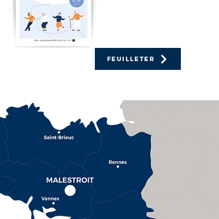
transport, voici le guide
dédié aux 60 ans et + à
Malestroit !
FEUILLETER