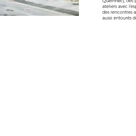
Queinnec)
,
des p
ateliers avec l'
des rencontres a
aussi entourés d