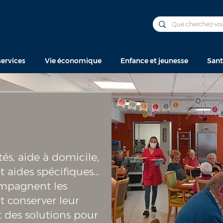
ervices
Vie économique
Enfance et jeunesse
Sant
s, aide à domicile,
 aides spécifiques...
compagnent les
t conserver leur
 des solutions pour