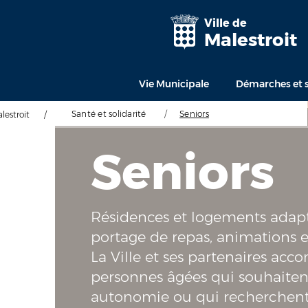
Ville de
Malestroit
Vie Municipale
Démarches et s
Santé et solidarité
/
Seniors
alestroit
/
Seniors
Résidences et logements adapté
portage de repas, animations et
La Ville et ses partenaires ac
personnes âgées qui souhaiten
autonomie ou qui recherchent