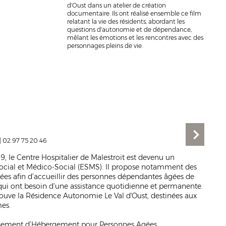
d'Oust dans un atelier de cr
éation
documentaire. Ils ont réalisé ensemble ce film
relatant la vie des résidents, abordant les
questions d'autonomie et de dépendance,
mêlant les émotions et les rencontres avec des
personnages pleins de vie.
|
02 97 75 20 46
, le Centre Hospitalier de Malestroit est devenu un
ocial et Médico-Social (ESMS). Il propose notamment des
es afin d’accueillir des personnes dépendantes âgées de
qui ont besoin d’une assistance quotidienne et permanente.
trouve la Résidence Autonomie Le Val d'Oust, destinées aux
es.
issement d’Hébergement pour Personnes Agées