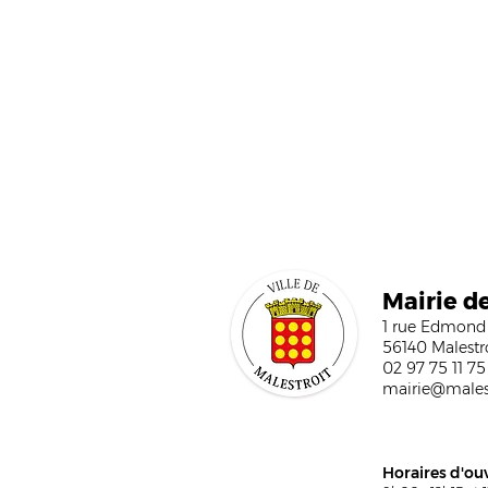
Mairi
e d
1 rue Edmond
56140 Malestr
02 97 75 11 75
mairie@malest
Horaires d'ou