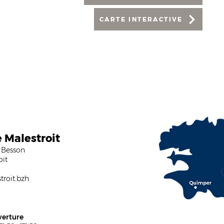
CARTE INTERACTIVE
e Malestroit
 Besson
oit
roit.bzh
verture