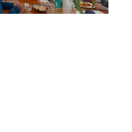
Le Forfait Autonomi
Le
Forfait Autonomie
propose des animations collectives
tout au long de l’année, plusieurs fois par semaine, dans de
lieux différents (à la Résidence, à l'espace culturel Le
Pass'temps, à la salle des Sources, dans la salle Jéhan...). Sur
la période estivale des petites sorties sont organisées. Les
animations sont gratuites, sur inscription.
Quelles activités ?
Des activités de prévention de la perte d'autonomie sont
proposées, tels que : massages chinois tuina, qi-gong, gym
douce, pilate, café tricot, esthétique, sophrologie,