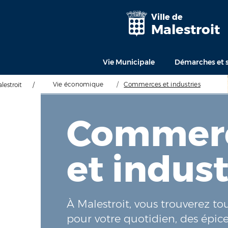
Ville de
Malestroit
Vie Municipale
Démarches et s
Vie économique
/
Commerces et industries
alestroit
/
Commer
et indust
À Malestroit, vous trouverez to
pour votre quotidien, des épice