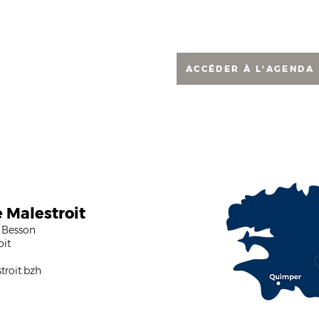
s tout au long de l’année, avec le soutien de la Ville : quinzaines
délités, appui au marché de Noël.
ACCÉDER À L'AGENDA
e Malestroit
 Besson
oit
roit.bzh