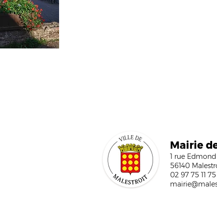
cette association organise des animation
commerciales, braderies, opérations fi
Mairi
e d
1 rue Edmond
56140 Malestr
02 97 75 11 75
mairie@malest