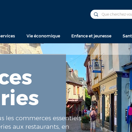
ervices
Vie économique
Enfance et jeunesse
Sant
ces
ries
us les commerces essentiels
ries aux restaurants, en