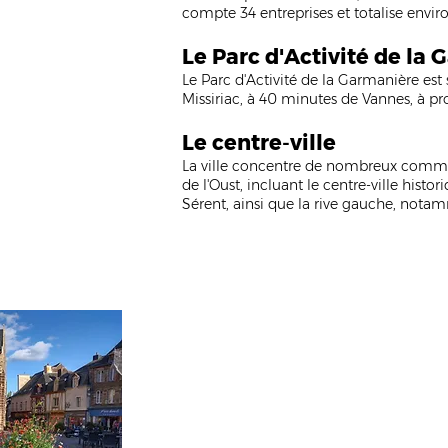
compte 34 entreprises et totalise enviro
Le Parc d'Activité
de la 
Le Parc d'Activité
de la Garmanière est 
Missiriac, à 40 minutes de Vannes, à pr
Le centre-
ville
La ville concentre de nombreux commerce
de l'Oust, incluant le centre-ville histo
Sérent, ainsi que la rive gauche, nota
Union des Commerçants 
du pays de Malestroit (
L'association réunit commerçants, artis
commerciale et d'animer la ville, créa