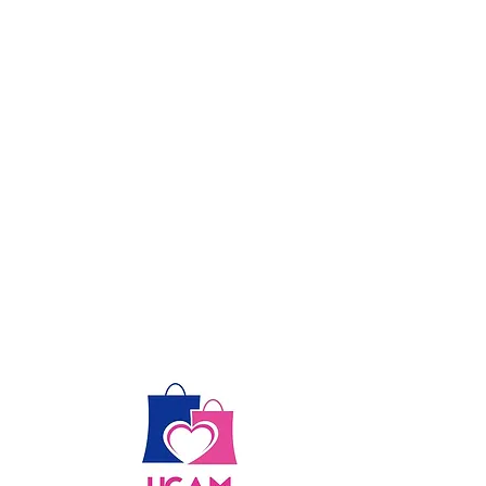
té
ive,