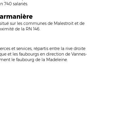
n 740 salariés.
Garmanière
situé sur les communes de Malestroit et de
oximité de la RN 146.
s et services, répartis entre la rive droite
rique et les faubourgs en direction de Vannes-
mment le faubourg de la Madeleine.
et Artisans
UCAM)
ans et professionnels indépendants dans le but de stimuler l'activi
nt ainsi une ambiance dynamique et attrayante. L’UCAM est très act