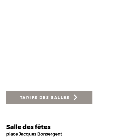
organismes publics
Aux associations non malestroyennes,
entreprises, CE…
Aux particuliers majeurs habitants sur
la commune
Aux particuliers majeurs habitants sur
une autre commune
La capacité d’accueil des salles
communales a été établie par
établissement. Les réunions, activités
et assemblées diverses peuvent se
tenir en respectant la capacité
maximale des salles.
TARIFS DES SALLES
Salle des fêtes
place Jacques Bonsergen
t