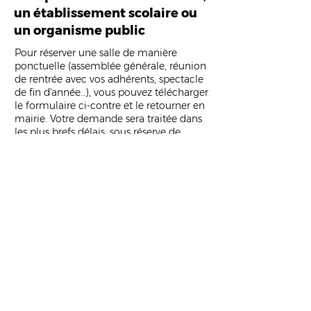
un établissement scolaire ou
un organisme public
Pour réserver une salle de manière
ponctuelle (assemblée générale, réunion
de rentrée avec vos adhérents, spectacle
de fin d'année…), vous pouvez télécharger
le formulaire ci-contre et le retourner en
mairie. Votre demande sera traitée dans
les plus brefs délais, sous réserve de
disponibilité de la salle.
Il est également possible d'emprunter du
matériel complémentaire auprès de la
Ville de Malestroit en le précisant dans le
formulaire.
FORMULAIRE
MON ÉVÉNEMENT ASSOCIATIF