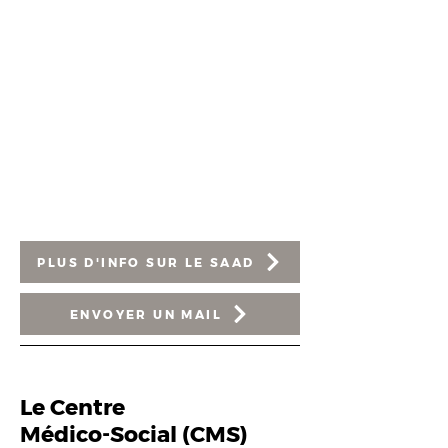
Vous pouvez bénéficiez d'une aide et
d'un accompagnement pour :
- Les actes essentiels de la vie (hors
soins) : aide et préparation des repas,
courses
- L'entretien courant du logement,
l'entretien du linge (sauf les grosses
pièces, tapis de sol...)
- Une aide administrative, un
accompagnement à l'extérieur
- Des sorties à pied, une simple
présence relationnelle
PLUS D'INFO SUR LE SAAD
ENVOYER UN MAIL
Le Centre
Médico-Social (CMS)