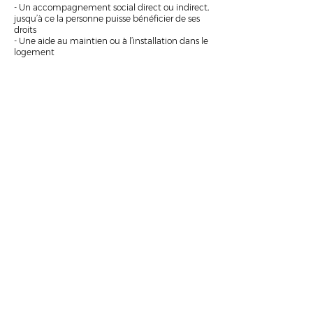
- Un accompagnement social direct ou indirect,
jusqu’à ce la personne puisse bénéficier de ses
droits
- Une aide au maintien ou à l’installation dans le
logement
Le Service d'Aide et
d'Accompagnement à
Domicile (SAAD)
8 rue Louis Marsille |
02 97 75 04 50
A Malestroit, la vie sociale, les balades
ou l'accès à la culture sont considérés
comme essentiels, pour tous et à tous
les âges. Le SAAD propose des
interventions pour répondre à un état
de fragilité, de dépendance ou de
difficultés passagères dues à l'âge, la
maladie, le handicap ou les difficultés
sociales.