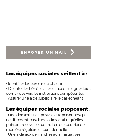
des familles en difficultés).
HORAIRES
du lundi au vendredi
de 9h00 à 12h00 en accès libre
l'après-midi sur rdv uniquement
ENVOYER UN MAIL
Les équipes sociales veillent à :
- Identifier les besoins de chacun
- Orienter les bénéficiaires et accompagner leurs
demandes vers les institutions compétentes
- Assurer une aide subsidiaire le cas échéant
Les équipes sociales proposent :
-
Une domiciliation postale
aux personnes
qui
ne disposent pas d’une adresse, afin qu’elles
puissent recevoir et consulter leur courrier de
manière régulière et confidentielle
- Une aide aux démarches administratives