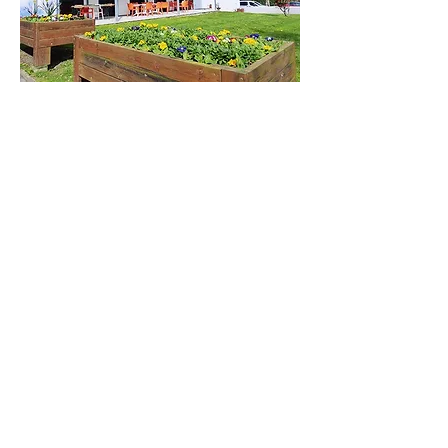
Comment le CCAS peut-il
m'aider ?
Le CCAS propose un ensemble de
prestations pour remédier aux situations
de précarité ou de difficulté sociale
touchant notamment les familles, les
personnes âgées, les personnes sans
emploi et les personnes en situation de
handicap.
Le public de la commune y est
conseillé sur les droits sociaux, orienté
vers les partenaires locaux ou
directement pris en charge. Le CCAS se
mobilise principalement dans la lutte
contre l’exclusion (notamment aides
alimentaires) et le soutien au logement
(notamment des personnes âgées et