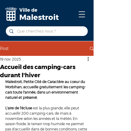
Ville de
Malestroit
Post
19 nov. 2025
Accueil des camping-cars
durant l'hiver
Malestroit, Petite Cité de Caractère au coeur du 
Morbihan, accueille gratuitement les camping-
cars toute l'année, dans un environnement 
naturel et préservé.
L'aire de l'écluse
 est la plus grande, elle peut 
accueillir 200 camping-cars, de mars à 
novembre selon les années et la météo. En 
saison froide, le terrain trop humide ne permet 
pas d'accueillir dans de bonnes conditions, cette 