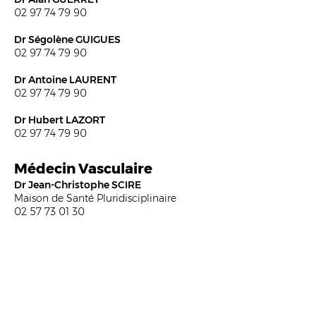
02 97 74 79 90
Dr Ségolène GUIGUES
02 97 74 79 90
Dr Antoine
LAURENT
02 97 74 79 90
Dr Hubert LAZORT
02 97 74 79 90
Médecin Vasculaire
Dr Jean-Christophe SCIRE
Maison de Santé Pluridisciplinaire
02 57 73 01 30
Orthophonistes
Cabinet d’orthophonie
BLANCHARD - LECOQ
Maison de Santé Pluridisciplinaire
09 53 24 22 91