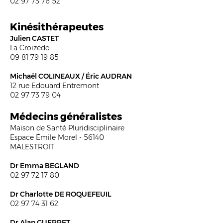
02 97 73 76 52​​
Kinésithérapeutes
Julie
n CASTET
La Croizedo
09 81 79 19 85
Michaël COLINEAUX / Éric AUDRAN
12 rue Edouard Entremont
02 97 73 79 04
Médecins généralistes
Maison de Santé Pluridisciplinaire
Espace Émile Morel - 56140
MALESTROIT
Dr Emma BEGLAND
02 97 72 17 80
Dr Charlotte DE ROQUEFEUIL
02 97 74 31 62
Dr Alan GUERRET