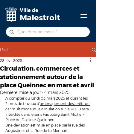
Ville de
Malestroit
Post
28 févr. 2025
Circulation, commerces et
stationnement autour de la
place Queinnec en mars et avril
Dernière mise à jour :
4 mars 2025
A compter du lundi 03 mars 2025 et durant les 
2 mois de travaux d'
aménagement des arrêts de 
car multimodaux
, la circulation sur la RD 10 sera 
interdite dans le sens Faubourg Saint Michel - 
Place du Docteur Queinnec. 
Une déviation est mise en place par la rue des 
Augustines et la Rue de La Mennais.