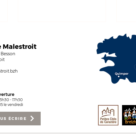
e Malestroit
 Besson
oit
roit.bzh
Le CCAS de Malestroit
Réno
recrute un(e) aide à
Vill
domicile
pour
verture
13h30 - 17h30
5 le vendredi
US ÉCRIRE