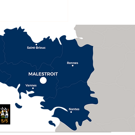
vation de l'Hôtel de
e : le chantier se
suit