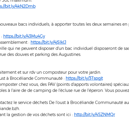
 de 50L maximum.
s://bit.ly/4kN2Dmb
 nouveaux bacs individuels, à apporter toutes les deux semaines en 
: 
https://bit.ly/43Mu4Gy
rassemblement : 
https://bit.ly/4jSIklJ
ville qui ne peuvent disposer d'un bac individuel disposeront de sa
 rue des douves et parking des Augustines.
uitement et sur rdv un composteur pour votre jardin. 
 l'Oust à Brocéliande Communauté : 
https://bit.ly/3Tspgjt
mposter chez vous, des PAV (points d'apports volontaires) spéciaux
les à l'aire de de camping de l'écluse rue de l'éperon. Vous pouv
.
ntactez le service déchets De l'oust à Brocéliande Communauté au
iande.bzh
.
nt la gestion de vos déchets sont ici : 
http://bit.ly/45ZNMQr