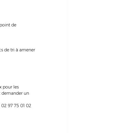
point de 
cs de tri à amener 
 pour les 
ez demander un 
 02 97 75 01 02 