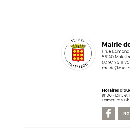
Mairi
e d
1 rue Edmond
56140 Malestr
02 97 75 11 75
mairie@malest
Marché de Noël 2026 : les
inscriptions sont ouvertes
Horaires d'ou
9h00 - 12h15 et 
Fermeture à 16h1
NO