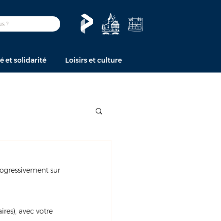
é et solidarité
Loisirs et culture
rogressivement sur 
res), avec votre 