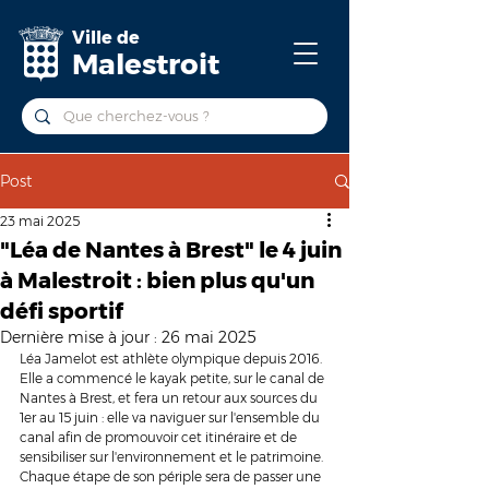
Ville de
Malestroit
Post
23 mai 2025
"Léa de Nantes à Brest" le 4 juin
à Malestroit : bien plus qu'un
défi sportif
Dernière mise à jour :
26 mai 2025
Léa Jamelot est athlète olympique depuis 2016. 
Elle a commencé le kayak petite, sur le canal de 
Nantes à Brest, et fera un retour aux sources du 
1er au 15 juin : elle va naviguer sur l'ensemble du 
canal afin de promouvoir cet itinéraire et de 
sensibiliser sur l'environnement et le patrimoine. 
Chaque étape de son périple sera de passer une 