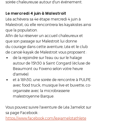
soirée chaleureuse autour d'un événement.
Le mercredi 4 juin à Malestroit
Léa achèvera sa 4e étape mercredi 4 juin à 
Malestroit, où elle rencontrera les kayakistes ainsi 
que la population. 
Afin de lui réserver un accueil chaleureux et 
que son passage sur Malestroit lui donne 
du courage dans cette aventure, Léa et le club 
de canoë-kayak de Malestroit vous proposent : 
de la rejoindre sur l'eau ou sur le halage 
autour de 15h30 à Saint Congard (écluse de 
Beaumont ou Foveno selon votre heure 
d'arrivée) 
et à 18h30, une soirée de rencontre à PULPE 
avec food truck, musique live et buvette, co-
organisée avec la microbrasserie 
malestroyenne Barque.
Vous pouvez suivre l'aventure de Léa Jamelot sur 
sa page Facebook : 
https://www.facebook.com/leajamelotathlete