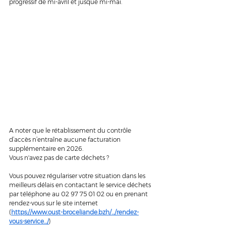
progressif de mi-avril et jusque mi-mai.
A noter que le rétablissement du contrôle 
d’accès n’entraîne aucune facturation 
supplémentaire en 2026.
Vous n'avez pas de carte déchets ? 
Vous pouvez régulariser votre situation dans les 
meilleurs délais en contactant le service déchets 
par téléphone au 02 97 75 01 02 ou en prenant 
rendez-vous sur le site internet 
(
https://www.oust-broceliande.bzh/.../rendez-
vous-service.../
)