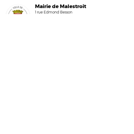
Mairi
e de Malestroit
1 rue Edmond Besson
56140 Malestroit
02 97 75 11 75
mairie@malestroit.bzh
Horaires d'ouverture
9h00 - 12h15 et 13h30 - 17h30
Fermeture à 16h15 le vendredi
NOUS ÉCRIRE