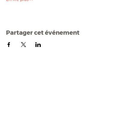
Partager cet événement
Mairi
e de Malestroit
1 rue Edmond Besson
56140 Malestroit
02 97 75 11 75
mairie@malestroit.bzh
Horaires d'ouverture
9h00 - 12h15 et 13h30 - 17h30
Fermeture à 16h15 le vendredi
NOUS ÉCRIRE