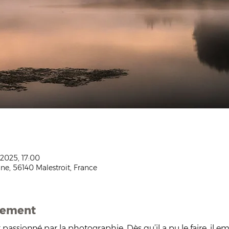
 2025, 17:00
ne, 56140 Malestroit, France
nement
 passionné par la photographie. Dès qu’il a pu le faire, il e