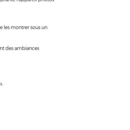
de les montrer sous un 
ant des ambiances 
s.