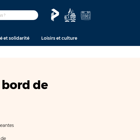
é et solidarité
Loisirs et culture
 bord de
geantes
 de