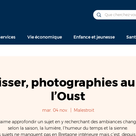
ervices
Vie économique
Enfance et jeunesse
Sant
isser, photographies au
l’Oust
mar. 04 nov.
  |  
Malestroit
aime approfondir un sujet en y recherchant des ambiances chan
selon la saison, la lumière, l’humeur du temps et la sienne.
s sujets ne manquent pas en Bretagne intérieure mais c’est, depuis