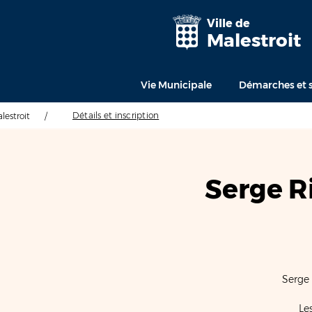
Ville de
Malestroit
Vie Municipale
Démarches et s
Détails et inscription
alestroit
/
Serge R
Serge 
Le