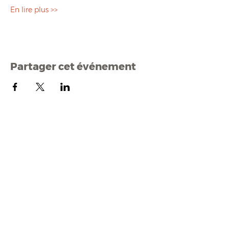
En lire plus >>
Partager cet événement
Mairi
e de Malestroit
1 rue Edmond Besson
56140 Malestroit
02 97 75 11 75
mairie@malestroit.bzh
Horaires d'ouverture
9h00 - 12h15 et 13h30 - 17h30
Fermeture à 16h15 le vendredi