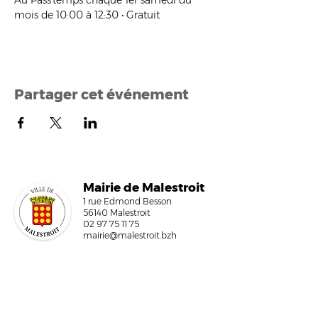
Au Pass'temps chaque 1er samedi du 
mois de 10:00 à 12:30 • Gratuit
Partager cet événement
Mairi
e de Malestroit
1 rue Edmond Besson
56140 Malestroit
02 97 75 11 75
mairie@malestroit.bzh
Horaires d'ouverture
9h00 - 12h15 et 13h30 - 17h30
Fermeture à 16h15 le vendredi