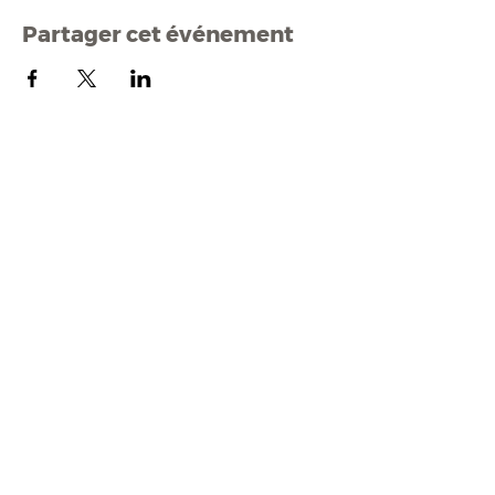
Partager cet événement
Mairi
e de Malestroit
1 rue Edmond Besson
56140 Malestroit
02 97 75 11 75
mairie@malestroit.bzh
Horaires d'ouverture
9h00 - 12h15 et 13h30 - 17h30
Fermeture à 16h15 le vendredi
NOUS ÉCRIRE