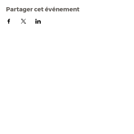
Partager cet événement
Mairi
e de Malestroit
1 rue Edmond Besson
56140 Malestroit
02 97 75 11 75
mairie@malestroit.bzh
Horaires d'ouverture
9h00 - 12h15 et 13h30 - 17h30
Fermeture à 16h15 le vendredi
NOUS ÉCRIRE