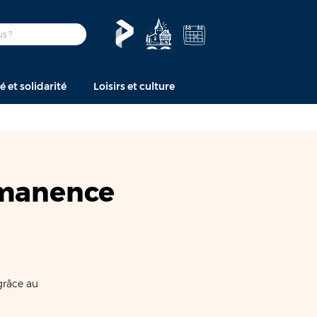
é et solidarité
Loisirs et culture
rmanence
grâce au