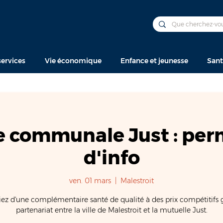
ervices
Vie économique
Enfance et jeunesse
Sant
e communale Just : pe
d'info
ven. 01 mars
  |  
Malestroit
iez d'une complémentaire santé de qualité à des prix compétitifs 
partenariat entre la ville de Malestroit et la mutuelle Just.