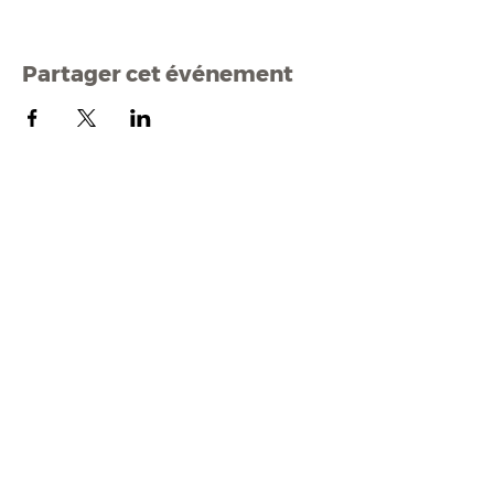
Partager cet événement
Mairi
e de Malestroit
1 rue Edmond Besson
56140 Malestroit
02 97 75 11 75
mairie@malestroit.bzh
Horaires d'ouverture
9h00 - 12h15 et 13h30 - 17h30
Fermeture à 16h15 le vendredi
NOUS ÉCRIRE