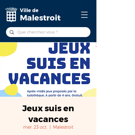
Ville de
Malestroit
Jeux suis en
vacances
mer. 23 oct.
  |  
Malestroit