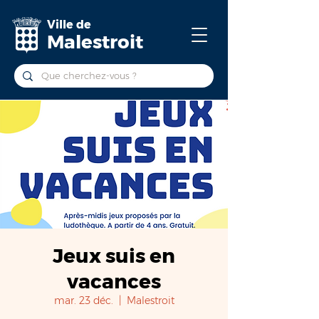
Ville de
Malestroit
Jeux suis en
vacances
mar. 23 déc.
  |  
Malestroit