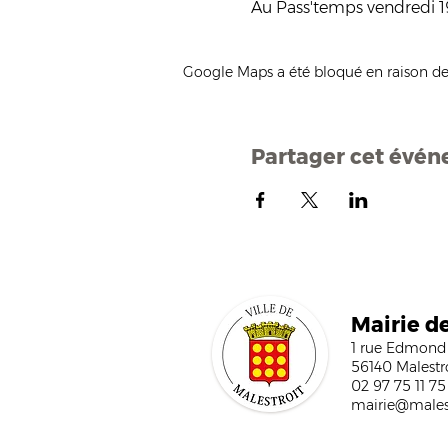
Au Pass'temps vendredi 19
Google Maps a été bloqué en raison de
Partager cet évé
Mairi
e d
1 rue Edmond
56140 Malestr
02 97 75 11 75
mairie@malest