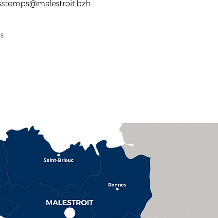
 passtemps@malestroit.bzh
s.