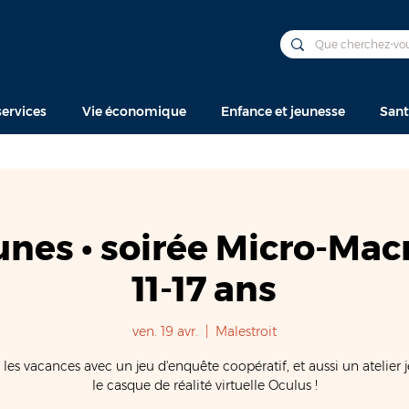
ervices
Vie économique
Enfance et jeunesse
Sant
unes • soirée Micro-Macr
11-17 ans
ven. 19 avr.
  |  
Malestroit
 les vacances avec un jeu d'enquête coopératif, et aussi un atelier 
le casque de réalité virtuelle Oculus !