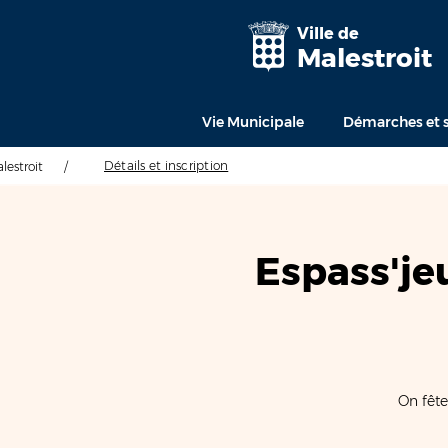
Ville de
Malestroit
Vie Municipale
Démarches et s
Détails et inscription
alestroit
/
Espass'je
On fête