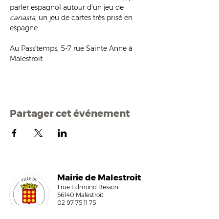
parler espagnol autour d’un jeu de 
canasta
, un jeu de cartes très prisé en 
espagne.
Au Pass'temps, 5-7 rue Sainte Anne à 
Malestroit.
Partager cet événement
Mairi
e de Malestroit
1 rue Edmond Besson
56140 Malestroit
02 97 75 11 75
mairie@malestroit.bzh