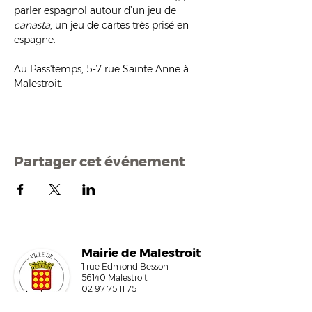
parler espagnol autour d’un jeu de 
canasta
, un jeu de cartes très prisé en 
espagne.
Au Pass'temps, 5-7 rue Sainte Anne à 
Malestroit.
Partager cet événement
Mairi
e de Malestroit
1 rue Edmond Besson
56140 Malestroit
02 97 75 11 75
mairie@malestroit.bzh