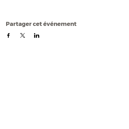
Partager cet événement
Mairi
e de Malestroit
1 rue Edmond Besson
56140 Malestroit
02 97 75 11 75
mairie@malestroit.bzh
Horaires d'ouverture
9h00 - 12h15 et 13h30 - 17h30
Fermeture à 16h15 le vendredi
NOUS ÉCRIRE