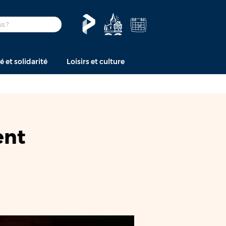
é et solidarité
Loisirs et culture
ent