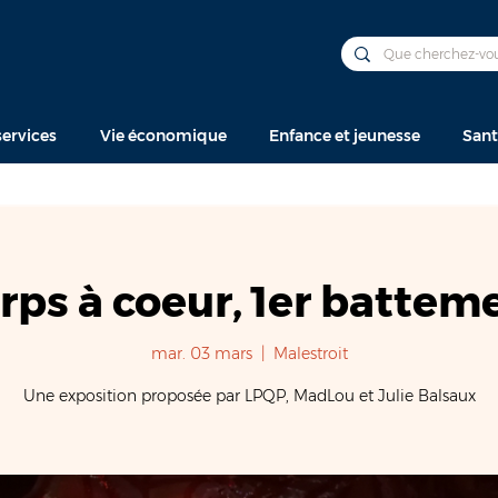
ervices
Vie économique
Enfance et jeunesse
Sant
rps à coeur, 1er battem
mar. 03 mars
  |  
Malestroit
Une exposition proposée par LPQP, MadLou et Julie Balsaux