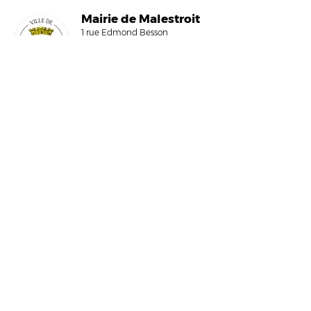
Mairi
e de Malestroit
1 rue Edmond Besson
56140 Malestroit
02 97 75 11 75
mairie@malestroit.bzh
Horaires d'ouverture
9h00 - 12h15 et 13h30 - 17h30
Fermeture à 16h15 le vendredi
NOUS ÉCRIRE