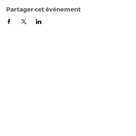
Partager cet événement
Mairi
e de Malestroit
1 rue Edmond Besson
56140 Malestroit
02 97 75 11 75
mairie@malestroit.bzh
Horaires d'ouverture
9h00 - 12h15 et 13h30 - 17h30
Fermeture à 16h15 le vendredi
NOUS ÉCRIRE