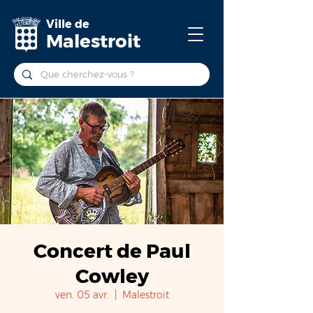
Ville de
Malestroit
Concert de Paul
Cowley
ven. 05 avr.
  |  
Malestroit