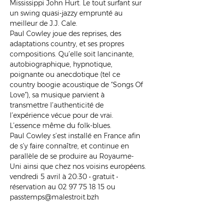
Mississippi John Hurt. Le tout surfant sur 
un swing quasi-jazzy emprunté au 
meilleur de J.J. Cale.
Paul Cowley joue des reprises, des 
adaptations country, et ses propres 
compositions. Qu’elle soit lancinante, 
autobiographique, hypnotique, 
poignante ou anecdotique (tel ce 
country boogie acoustique de “Songs Of 
Love”), sa musique parvient à 
transmettre l’authenticité de 
l’expérience vécue pour de vrai. 
L’essence même du folk-blues.
Paul Cowley s’est installé en France afin 
de s’y faire connaître, et continue en 
parallèle de se produire au Royaume-
Uni ainsi que chez nos voisins européens.
vendredi 5 avril à 20:30 • gratuit • 
réservation au 02 97 75 18 15 ou 
passtemps@malestroit.bzh