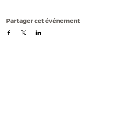
Partager cet événement
Mairi
e de Malestroit
1 rue Edmond Besson
56140 Malestroit
02 97 75 11 75
mairie@malestroit.bzh
Horaires d'ouverture
9h00 - 12h15 et 13h30 - 17h30
Fermeture à 16h15 le vendredi
NOUS ÉCRIRE