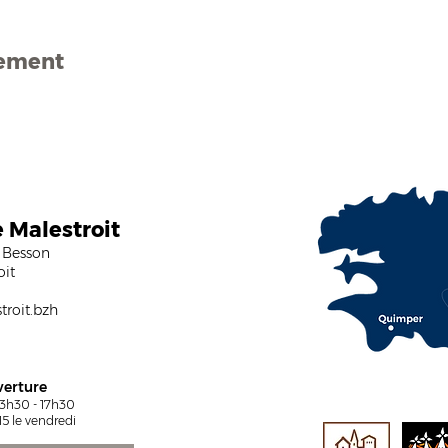
nement
e Malestroit
 Besson
oit
roit.bzh
verture
13h30 - 17h30
5 le vendredi