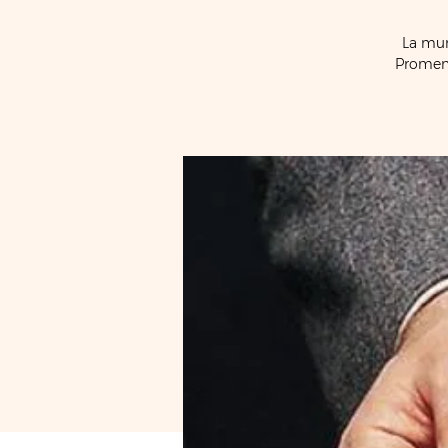
La mun
Promena