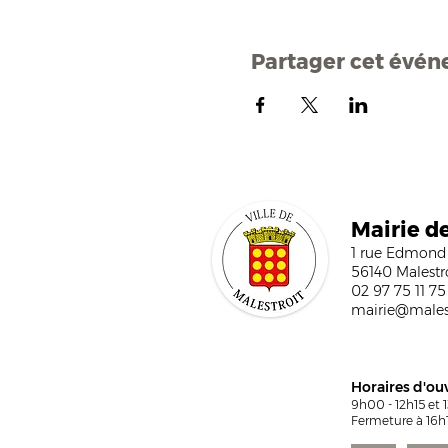
Partager cet évé
Mairi
e d
1 rue Edmond
56140 Malestr
02 97 75 11 75
mairie@malest
Horaires d'ou
9h00 - 12h15 et 
Fermeture à 16h1