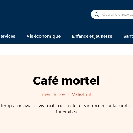
ervices
Vie économique
Enfance et jeunesse
Sant
Café mortel
mer. 19 nov.
  |  
Malestroit
temps convivial et vivifiant pour parler et s’informer sur la mort et
funérailles.