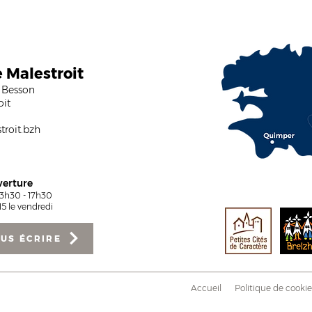
e Malestroit
 Besson
oit
roit.bzh
verture
13h30 - 17h30
5 le vendredi
US ÉCRIRE
Accueil
Politique de cookie