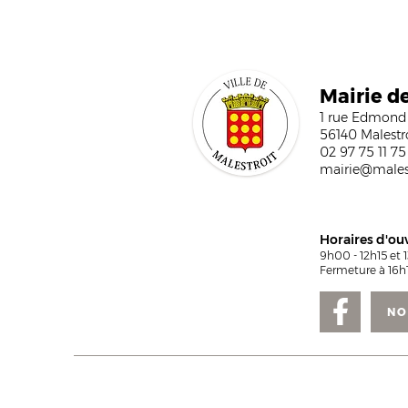
Mairi
e d
1 rue Edmond
56140 Malestr
02 97 75 11 75
mairie@malest
Horaires d'ou
9h00 - 12h15 et 
Fermeture à 16h1
NO