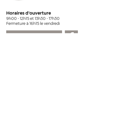
Horaires d'ouverture
9h00 - 12h15 et 13h30 - 17h30
Fermeture à 16h15 le vendredi
NOUS ÉCRIRE
Accueil
Politique de
Mentions légales
© Création 2023
cookies