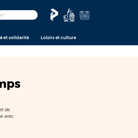
é et solidarité
Loisirs et culture
emps
et de
ge avec