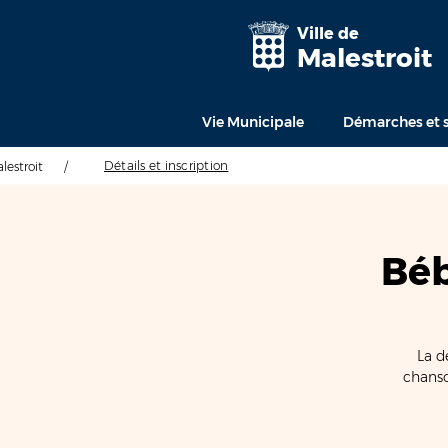
Ville de
Malestroit
Vie Municipale
Démarches et s
Détails et inscription
alestroit
/
Béb
La d
chanso