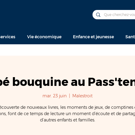
ervices
Vie économique
Enfance et jeunesse
Sant
é bouquine au Pass't
mar. 23 juin
  |  
Malestroit
écouverte de nouveaux livres, les moments de jeux, de comptines 
ns, font de ce temps de lecture un moment d’écoute et de parta
d’autres enfants et familles.