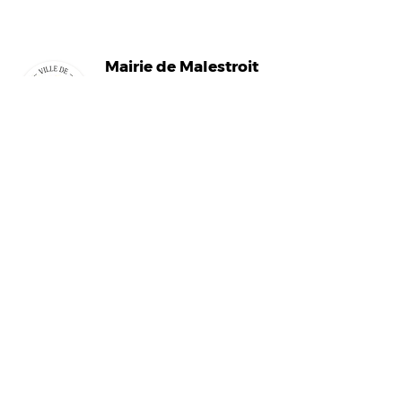
Mairi
e de Malestroit
1 rue Edmond Besson
56140 Malestroit
02 97 75 11 75
mairie@malestroit.bzh
Horaires d'ouverture
9h00 - 12h15 et 13h30 - 17h30
Fermeture à 16h15 le vendredi
NOUS ÉCRIRE