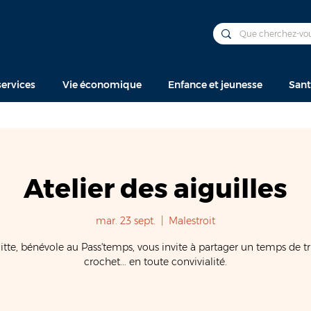
ervices
Vie économique
Enfance et jeunesse
Sant
Atelier des aiguilles
mar. 23 sept.
  |  
Malestroit
itte, bénévole au Pass'temps, vous invite à partager un temps de tr
crochet... en toute convivialité.