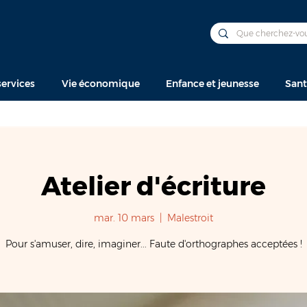
ervices
Vie économique
Enfance et jeunesse
Sant
Atelier d'écriture
mar. 10 mars
  |  
Malestroit
Pour s'amuser, dire, imaginer... Faute d'orthographes acceptées !