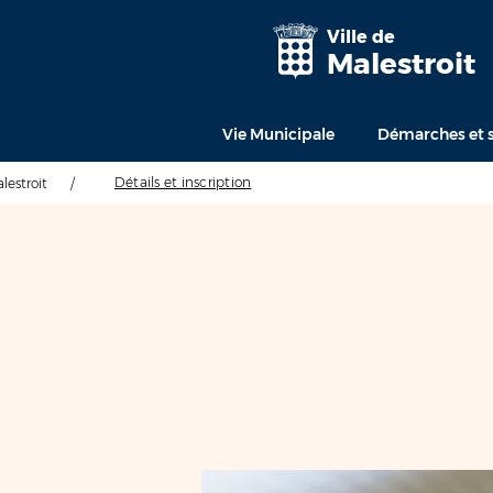
Ville de
Malestroit
Vie Municipale
Démarches et s
Détails et inscription
alestroit
/