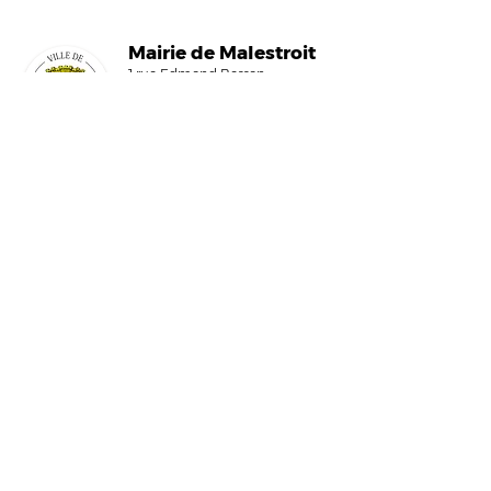
Mairi
e de Malestroit
1 rue Edmond Besson
56140 Malestroit
02 97 75 11 75
mairie@malestroit.bzh
Horaires d'ouverture
9h00 - 12h15 et 13h30 - 17h30
Fermeture à 16h15 le vendredi
NOUS ÉCRIRE