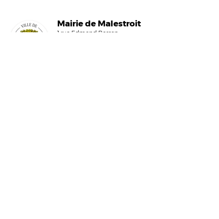
Mairi
e de Malestroit
1 rue Edmond Besson
56140 Malestroit
02 97 75 11 75
mairie@malestroit.bzh
Horaires d'ouverture
9h00 - 12h15 et 13h30 - 17h30
Fermeture à 16h15 le vendredi
NOUS ÉCRIRE