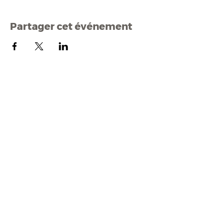
Partager cet événement
Mairi
e de Malestroit
1 rue Edmond Besson
56140 Malestroit
02 97 75 11 75
mairie@malestroit.bzh
Horaires d'ouverture
9h00 - 12h15 et 13h30 - 17h30
Fermeture à 16h15 le vendredi
NOUS ÉCRIRE