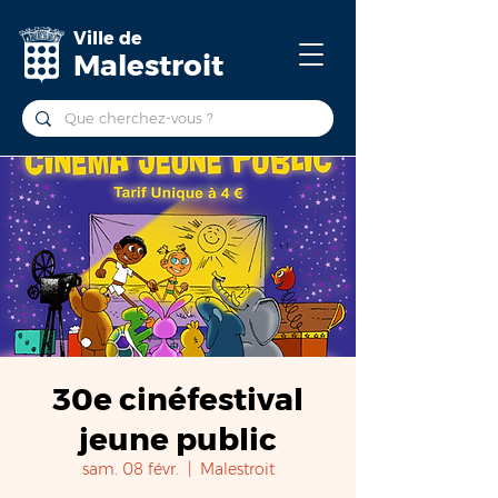
Ville de
Malestroit
30e cinéfestival
jeune public
sam. 08 févr.
  |  
Malestroit