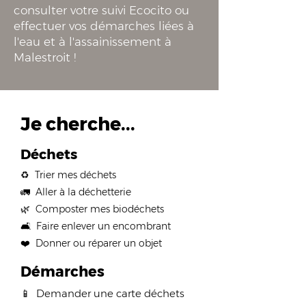
consulter votre suivi Ecocito ou
effectuer vos démarches liées à
l'eau et à l'assainissement à
Malestroit !
Je cherche...
Déchets
♻️ Trier mes déchets​
🚛 Aller à la déchetterie​
🌿 Composter mes biodéchets​
🛋️ Faire enlever un encombrant​
❤️ Donner ou réparer un objet​
Démarches
📱 Demander une carte déchets