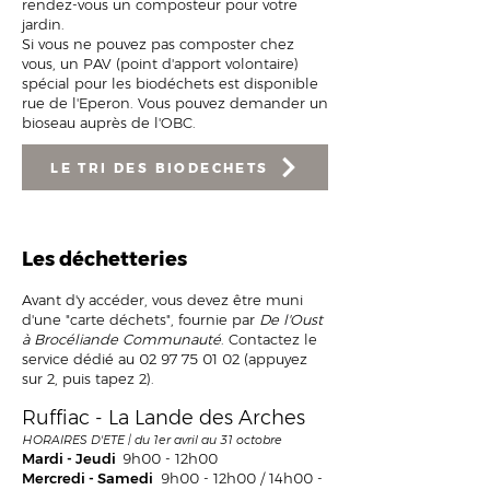
rendez-vous un composteur pour votre
jardin.
Si vous ne pouvez pas composter chez
vous, un PAV (point d'apport volontaire)
spécial pour les biodéchets est disponible
rue de l'Eperon. Vous pouvez demander un
bioseau auprès de l'OBC.
LE TRI DES BIODECHETS
Les déchetteries
Avant d'y accéder, vous devez être muni
d'une "carte déchets", fournie par
De l'
Oust
à Brocéliande Communauté
. Contactez le
service dédié au
02 97 75 01 02
(appuyez
sur 2, puis tapez 2).
Ruffiac - La Lande des Arc
hes
HORAIRES D'ETE | du 1er avril au 31 octobre
Mardi - Jeudi
9h00 - 12h00
Mercredi - Samedi
9h00 - 12h00 / 14h00 -