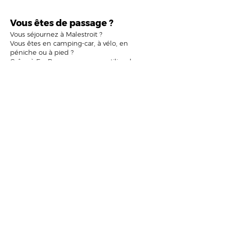
Vous êtes de passage ?
Vous séjournez à Malestroit ?
Vous êtes en camping-car, à vélo, en
péniche ou à pied ?
Grâce à EcoPass, vous pouvez utiliser les
colonnes d'ordures ménagères sans
disposer d'une carte déchets.
Comment faire ?
① Télécharger EcoPass sur
Android
ou sur
AppStore
② Acheter un jeton
③ Ouvrir la borne avec son téléphone
④ Déposer son sac
CARTE DES POINTS D'APPORT VOLONTAIRE
PLUS D'INFOS
Assainissement