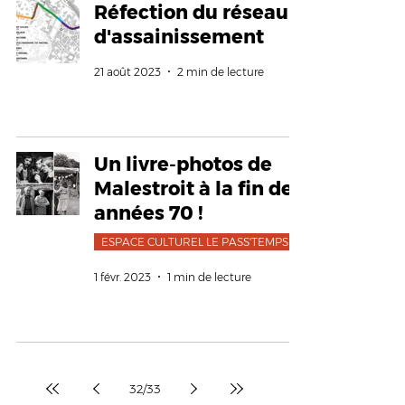
Réfection du réseau
d'assainissement
21 août 2023
2 min de lecture
Un livre-photos de
Malestroit à la fin des
années 70 !
ESPACE CULTUREL LE PASS'TEMPS
1 févr. 2023
1 min de lecture
32
/
33