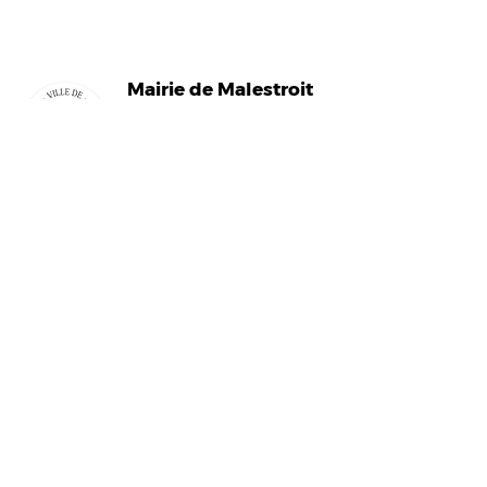
Mairi
e de Malestroit
1 rue Edmond Besson
56140 Malestroit
02 97 75 11 75
mairie@malestroit.bzh
Horaires d'ouverture
9h00 - 12h15 et 13h30 - 17h30
Fermeture à 16h15 le vendredi
NOUS ÉCRIRE