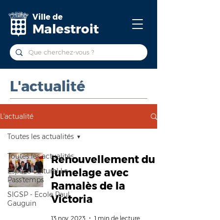
Ville de
Malestroit
L'actualité
L'actualité
Toutes les actualités
Toutes les actualités
Renouvellement du
Espace culturel Le
jumelage avec
Pass'temps
Ramalès de la
SIGSP - Ecole Paul
Victoria
Gauguin
13 nov. 2023
1 min de lecture