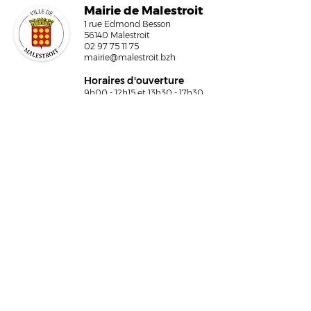
Mairi
e de Malestroit
1 rue Edmond Besson
56140 Malestroit
02 97 75 11 75
mairie@malestr
o
it.bzh
Horaires d'ouverture
9h00 - 12h15 et 13h30 - 17h30
Fermeture à 16h15 le vendredi
NOUS ÉCRIRE