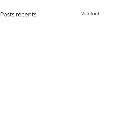
Voir tout
Posts récents
Mairi
e de Malestroit
1 rue Edmond Besson
56140 Malestroit
02 97 75 11 75