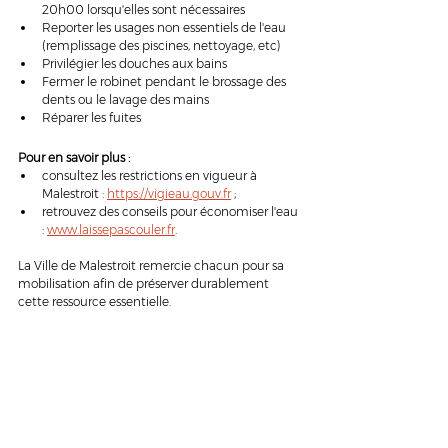
20h00 lorsqu'elles sont nécessaires
Reporter les usages non essentiels de l'eau 
(remplissage des piscines, nettoyage, etc)
Privilégier les douches aux bains
Fermer le robinet pendant le brossage des 
dents ou le lavage des mains
Réparer les fuites
Pour en savoir plus :
consultez les restrictions en vigueur à 
Malestroit : 
https://vigieau.gouv.fr
 ;
retrouvez des conseils pour économiser l'eau 
: 
www.laissepascouler.fr
.
La Ville de Malestroit remercie chacun pour sa 
mobilisation afin de préserver durablement 
cette ressource essentielle.