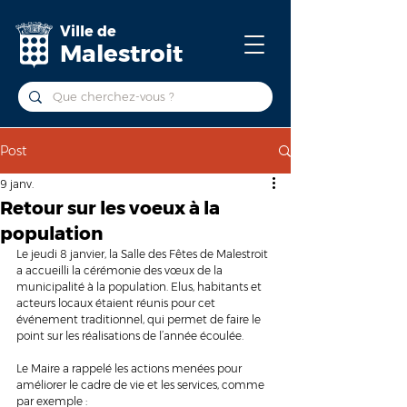
Ville de
Malestroit
Post
9 janv.
Retour sur les voeux à la
population
Le jeudi 8 janvier, la Salle des Fêtes de Malestroit 
a accueilli la cérémonie des vœux de la 
municipalité à la population. Elus, habitants et 
acteurs locaux étaient réunis pour cet 
événement traditionnel, qui permet de faire le 
point sur les réalisations de l’année écoulée.
Le Maire a rappelé les actions menées pour 
améliorer le cadre de vie et les services, comme 
par exemple :