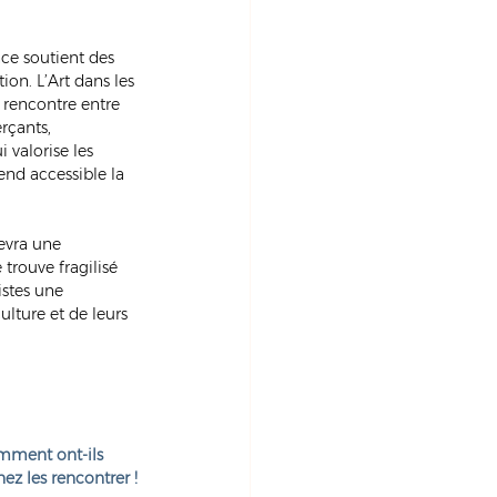
nce soutient des 
on. L’Art dans les 
 rencontre entre 
rçants, 
 valorise les 
end accessible la 
cevra une 
 trouve fragilisé 
istes une 
lture et de leurs 
omment ont-ils 
ez les rencontrer !