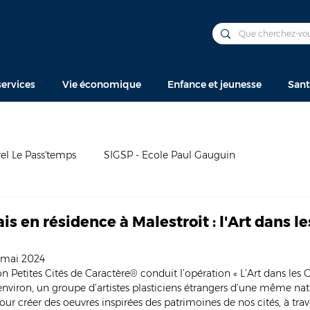
ervices
Vie économique
Enfance et jeunesse
Sant
el Le Pass'temps
SIGSP - Ecole Paul Gauguin
ais en résidence à Malestroit : l'Art dans le
 mai 2024
n Petites Cités de Caractère® conduit l’opération « L’Art dans les Cit
s environ, un groupe d’artistes plasticiens étrangers d’une même nat
 créer des oeuvres inspirées des patrimoines de nos cités, à traver