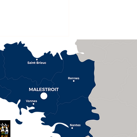
vation de l'Hôtel de
e : le chantier se
suit