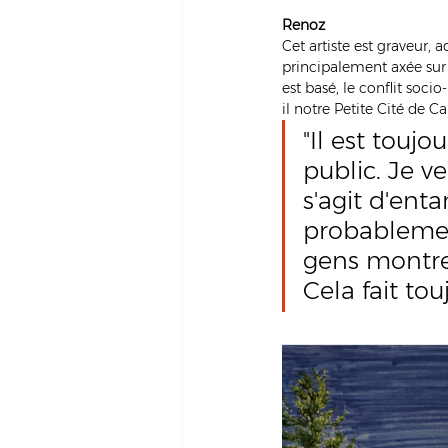
Renoz
Cet artiste est graveur, aqu
principalement axée sur la
est basé, le conflit soc
il notre Petite Cité de Ca
"Il est toujo
public. Je ve
s'agit d'ent
probablement
gens montren
Cela fait to