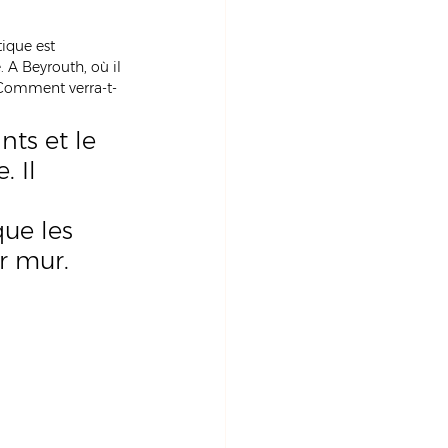
ique est 
. A Beyrouth, où il 
. Comment verra-t-
nts et le 
. Il 
ue les 
r mur. 