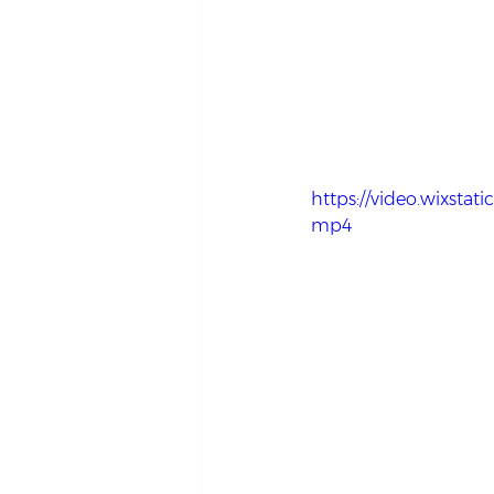
https://video.wixst
mp4