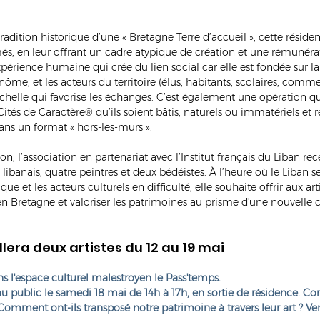
radition historique d’une « Bretagne Terre d’accueil », cette réside
més, en leur offrant un cadre atypique de création et une rémunérati
xpérience humaine qui crée du lien social car elle est fondée sur la
binôme, et les acteurs du territoire (élus, habitants, scolaires, comme
chelle qui favorise les échanges. C’est également une opération qui
ités de Caractère® qu’ils soient bâtis, naturels ou immatériels et r
ans un format « hors-les-murs ».
on, l’association en partenariat avec l’Institut français du Liban re
 libanais, quatre peintres et deux bédéistes. À l’heure où le Liban se
e et les acteurs culturels en difficulté, elle souhaite offrir aux art
n Bretagne et valoriser les patrimoines au prisme d'une nouvelle cu
llera deux artistes du 12 au 19 mai
ns l'espace culturel malestroyen le Pass'temps.
r au public le samedi 18 mai de 14h à 17h, en sortie de résidence. C
Comment ont-ils transposé notre patrimoine à travers leur art ? Ven