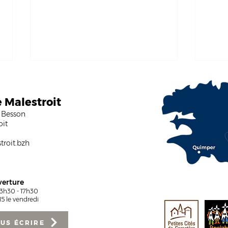
e Malestroit
 Besson
oit
roit.bzh
Le CCAS de Malestroit
Réno
recrute un(e) aide à
Vill
domicile
pour
verture
13h30 - 17h30
5 le vendredi
US ÉCRIRE