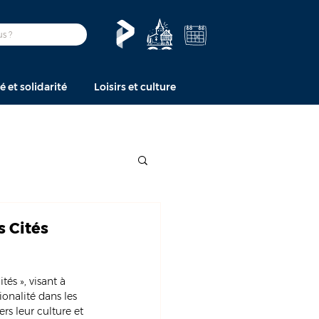
é et solidarité
Loisirs et culture
s Cités
és », visant à 
ionalité dans les 
s leur culture et 