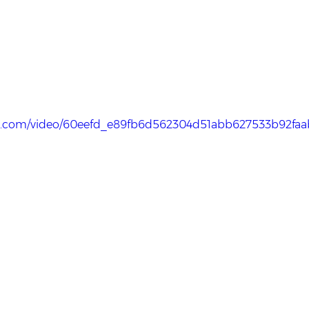
atic.com/video/60eefd_e89fb6d562304d51abb627533b92faab