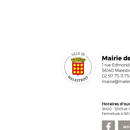
Mairi
e d
1 rue Edmond
56140 Malestr
02 97 75 11 75
mairie@malest
Marché de Noël 2026 : les
inscriptions sont ouvertes
Horaires d'ou
9h00 - 12h15 et 
Fermeture à 16h1
NO