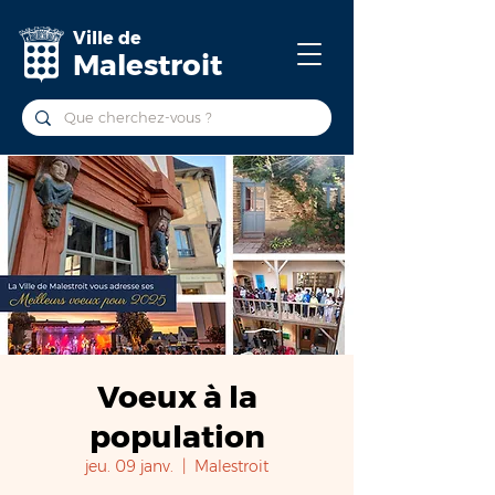
Ville de
Malestroit
Voeux à la
population
jeu. 09 janv.
  |  
Malestroit