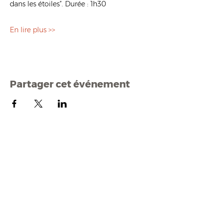
dans les étoiles”. Durée : 1h30
En lire plus >>
Partager cet événement
Mairi
e de Malestroit
1 rue Edmond Besson
56140 Malestroit
02 97 75 11 75
mairie@malestroit.bzh
Horaires d'ouverture
9h00 - 12h15 et 13h30 - 17h30