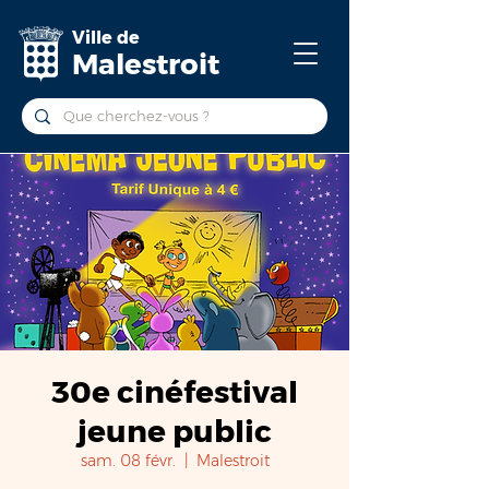
Ville de
Malestroit
30e cinéfestival
jeune public
sam. 08 févr.
  |  
Malestroit