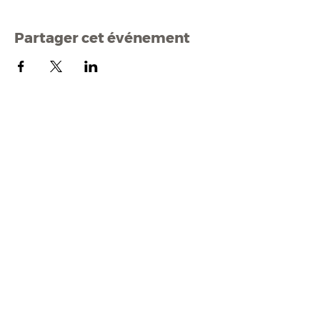
Partager cet événement
Mairi
e de Malestroit
1 rue Edmond Besson
56140 Malestroit
02 97 75 11 75
mairie@malestroit.bzh
Horaires d'ouverture
9h00 - 12h15 et 13h30 - 17h30
Fermeture à 16h15 le vendredi
NOUS ÉCRIRE